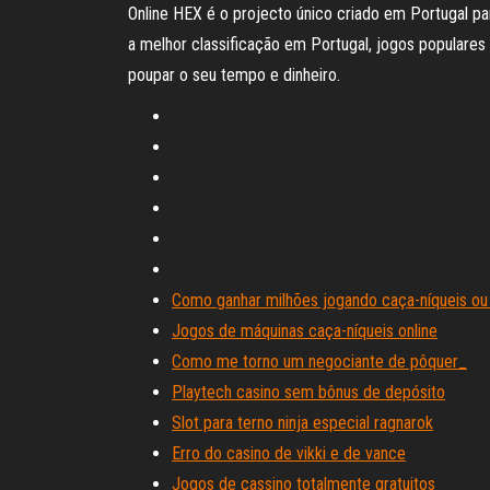
Online HEX é o projecto único criado em Portugal pa
a melhor classificação em Portugal, jogos populares
poupar o seu tempo e dinheiro.
Como ganhar milhões jogando caça-níqueis ou
Jogos de máquinas caça-níqueis online
Como me torno um negociante de pôquer_
Playtech casino sem bônus de depósito
Slot para terno ninja especial ragnarok
Erro do casino de vikki e de vance
Jogos de cassino totalmente gratuitos