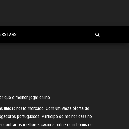
KERSTARS
or que é melhor jogar online.
ns únicas neste mercado. Com um vasta oferta de
ogadores portugueses. Participe do melhor cassino
. Encontrar os melhores casinos online com bónus de